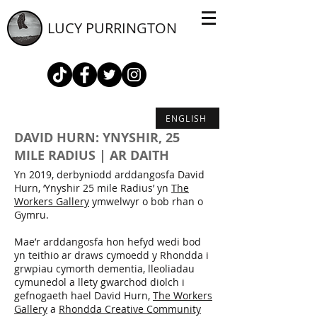
LUCY PURRINGTON
ENGLISH
DAVID HURN: YNYSHIR, 25
MILE RADIUS | AR DAITH
Yn 2019, derbyniodd arddangosfa David
Hurn, ‘Ynyshir 25 mile Radius’ yn
The
Workers Gallery
ymwelwyr o bob rhan o
Gymru.
Mae’r arddangosfa hon hefyd wedi bod
yn teithio ar draws cymoedd y Rhondda i
grwpiau cymorth dementia, lleoliadau
cymunedol a llety gwarchod diolch i
gefnogaeth hael David Hurn,
The Workers
Gallery
a
Rhondda Creative Community